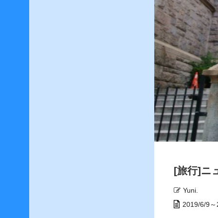
h
サ
イ
ト
内
検
索
[旅行]
最
近
Yuni.
の
投
2019/6/
稿