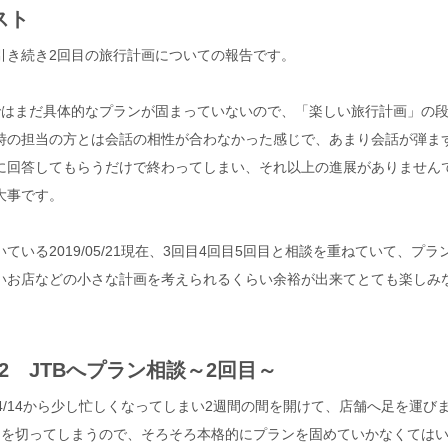
スト
引き続き2回目の旅行計画についての報告です。
ではまだ具体的なプランが固まっていないので、「楽しい旅行計画」の
時の担当の方とは会話の相性が合わなかった感じで、あまり会話が弾ま
に回答してもらうだけで終わってしまい、それ以上の進展がありません
大事です。
ている2019/05/21現在、3回目4回目5回目と相談を重ねていて、プ
いお店などの小さな計画を考えられるくらい余裕が出来てとても楽しみ
5/02 JTBへプラン相談～2回目～
/04/14から少し忙しくなってしまい2週間の間を開けて、店舗へ足を運
月を切ってしまうので、そろそろ本格的にプランを固めていかなくては