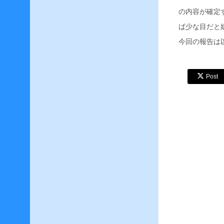
美
の内容が確定
容
師
ば少な目だと
の
今回の報告は
華
麗
な
る
Post
美
技
–
ア
ー
カ
イ
ブ
2