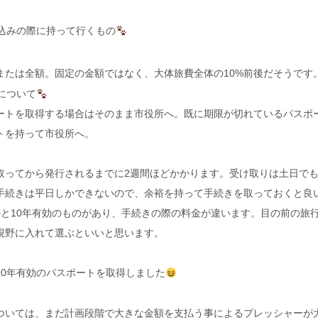
込みの際に持って行くもの
または全額。固定の金額ではなく、大体旅費全体の10%前後だそうです
について
ートを取得する場合はそのまま市役所へ。既に期限が切れているパスポ
トを持って市役所へ。
取ってから発行されるまでに2週間ほどかかります。受け取りは土日で
手続きは平日しかできないので、余裕を持って手続きを取っておくと良
のと10年有効のものがあり、手続きの際の料金が違います。目の前の旅
視野に入れて選ぶといいと思います。
10年有効のパスポートを取得しました
ついては、まだ計画段階で大きな金額を支払う事によるプレッシャーが