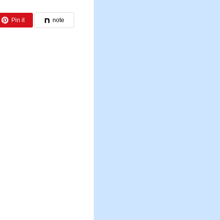
Pin it
note