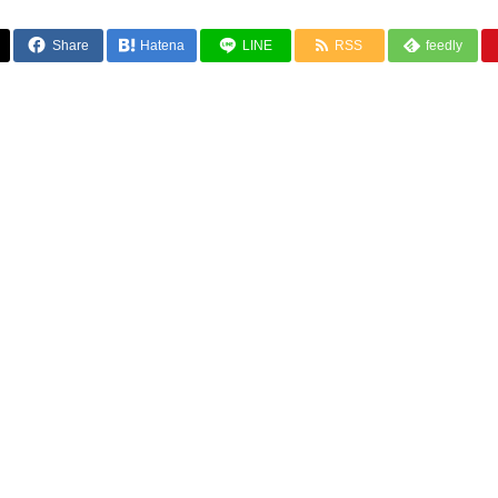
Share
Hatena
LINE
RSS
feedly