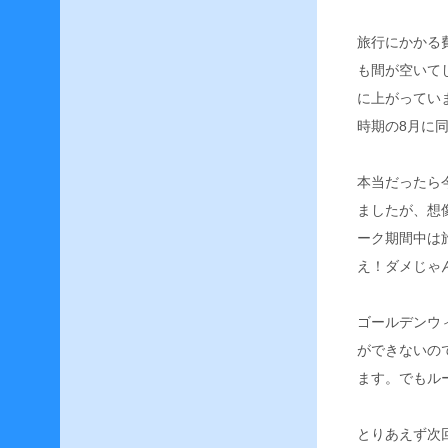
イ
フ
旅行にかかる
リ
ー
も間が空いて
ト
に上がってい
戦
–
時期の8月に
F
本当だったら
F
ましたが、想
1
4
ーク期間中は
–
え！ダメじゃ
製
品
版
ゴールデンウィ
へ
ができないの
の
移
ます。でもル
行
–
とりあえず次