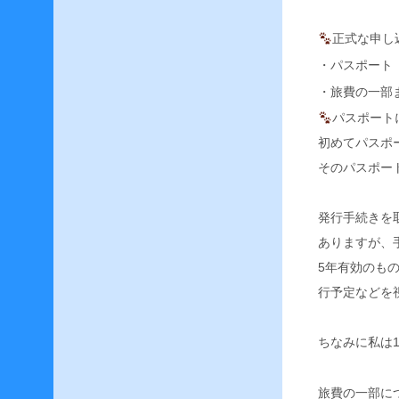
F
F
正式な申し
1
4
・パスポート
–
・旅費の一部
楽
器
パスポート
演
初めてパスポ
奏
そのパスポー
へ
の
苦
発行手続きを
情
–
ありますが、
5年有効のも
F
行予定などを
F
1
4
ちなみに私は
–
敏
腕
旅費の一部に