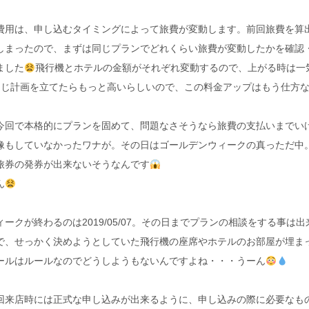
費用は、申し込むタイミングによって旅費が変動します。前回旅費を算
しまったので、まずは同じプランでどれくらい旅費が変動したかを確認・
ました
飛行機とホテルの金額がそれぞれ変動するので、上がる時は一
同じ計画を立てたらもっと高いらしいので、この料金アップはもう仕方
今回で本格的にプランを固めて、問題なさそうなら旅費の支払いまでい
像もしていなかったワナが。その日はゴールデンウィークの真っただ中
旅券の発券が出来ない
そうなんです
ん
ークが終わるのは2019/05/07。その日までプランの相談をする事は
で、せっかく決めようとしていた飛行機の座席やホテルのお部屋が埋ま
ールはルールなのでどうしようもないんですよね・・・うーん
回来店時には正式な申し込みが出来るように、申し込みの際に必要なも