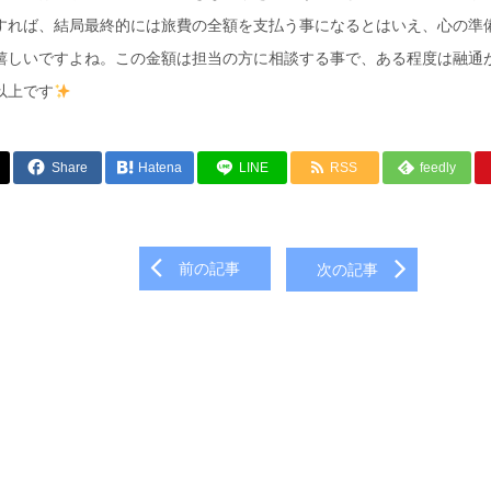
すれば、結局最終的には旅費の全額を支払う事になるとはいえ、心の準
嬉しいですよね。この金額は担当の方に相談する事で、ある程度は融通
以上です
Share
Hatena
LINE
RSS
feedly
前の記事
次の記事