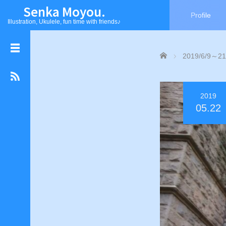
Senka Moyou.
Profile
Illustration, Ukulele, fun time with friends♪
L
Home
2019/6/9
a
n
g
a
2019
g
05.22
e
日
本
語
E
n
g
l
i
s