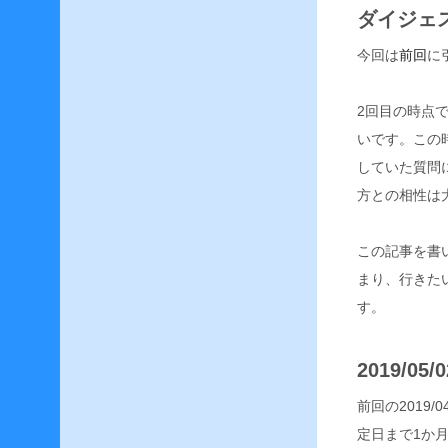
け
ダイジェ
F
今回は
前回
に
F
1
2回目の時点
4
–
いです。この
F
していた質問
C
メ
方との相性は
ン
バ
この記事を書い
ー
で
まり、行きた
レ
す。
ベ
リ
ン
2019/0
グ
！
前回の2019
蛮
神
定日まで1か