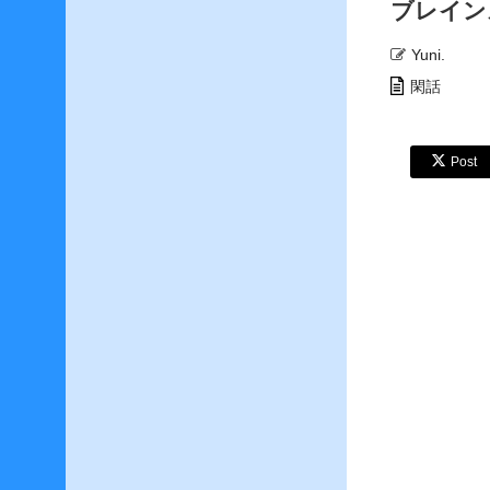
ブレイン
F
Yuni.
F
1
閑話
4
–
T
Post
o
n
b
e
r
r
y
ワ
ー
ル
ド
へ
お
で
か