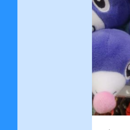
h
サ
イ
ト
内
検
索
最
近
の
投
稿