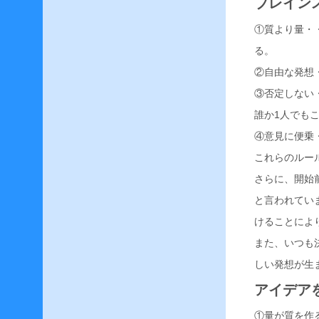
ブレイン
美
容
①質より量・
師
の
る。
華
②自由な発想
麗
な
③否定しない
る
誰か1人でも
美
技
④意見に便乗
–
これらのルー
さらに、開始
と言われてい
ア
けることによ
ー
また、いつも
カ
しい発想が生
イ
ブ
アイデア
①量が質を作
2