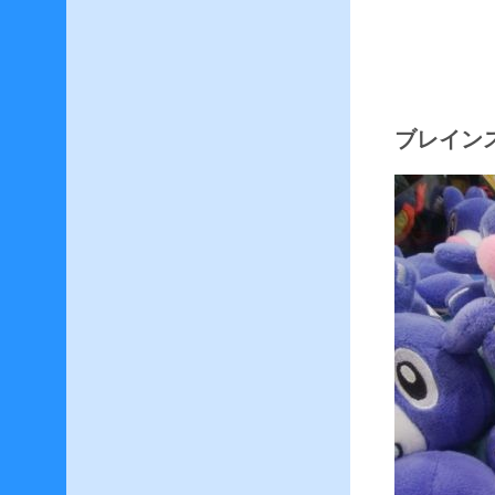
け
F
F
1
4
ブレインスト
–
F
C
メ
ン
バ
ー
で
レ
ベ
リ
ン
グ
！
蛮
神