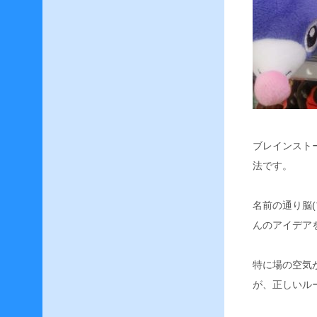
イ
フ
リ
ー
ト
戦
–
F
F
ブレインスト
1
4
法です。
–
製
名前の通り脳
品
版
んのアイデア
へ
の
移
特に場の空気
行
が、正しいル
–