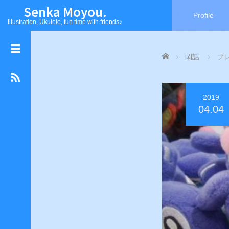
Senka Moyou.
Profile
Illustration, Ukulele, fun time with friends♪
L
Home
閑話
ブ
a
n
g
a
2019
g
04.04
e
日
本
語
E
n
g
l
i
s