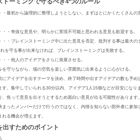
ストーミングで守るべき4つのルール
・・最初から論理的に整理しようとしない。まずはとにかくたくさんの
・・・奇抜な意見や、明らかに実現不可能と思われる意見も歓迎する。
・・・ブレインストーミング中に出た意見を否定、批判する事は最大の
これを守る事が出来なければ、ブレインストーミングは失敗する。
・・・他人のアイデアをさらに発展させる。
ルを守りながら、場の空気を楽しい雰囲気に出来るように心がける。
前にアイデアを出すテーマを決め、終了時間や出すアイデアの数も予め
ます。集中していられる30分以内、アイデア1人15個などが目安になり
り、焦って意見を出そうとするため面白い意見が出る可能性があります
決まったメンバーだけで行うのではなく、内情を知らない部外者に参加
まれる機会が増えます。
を出すためのポイント
る