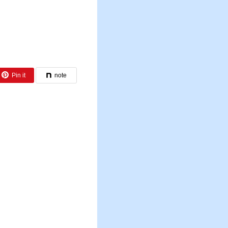
Pin it
note