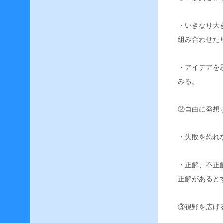
0
2
・いきなり大
6
年
組み合わせた
2
月
・アイデアを
2
みる。
0
2
0
②自由に発想
年
6
・失敗を恐れ
月
2
・正解、不正
0
2
正解があると
0
年
③視野を広げ
5
月