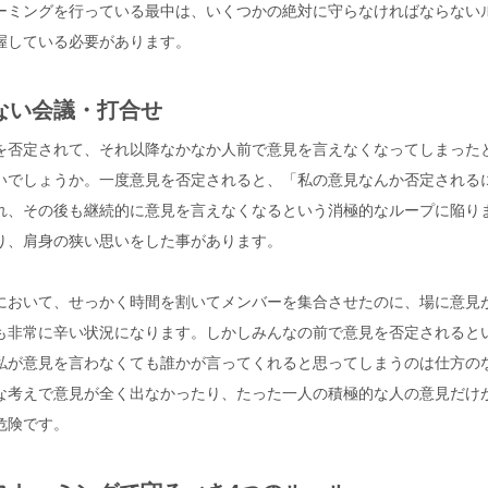
ーミングを行っている最中は、いくつかの絶対に守らなければならない
握している必要があります。
ない会議・打合せ
を否定されて、それ以降なかなか人前で意見を言えなくなってしまった
いでしょうか。一度意見を否定されると、「私の意見なんか否定される
れ、その後も継続的に意見を言えなくなるという消極的なループに陥り
り、肩身の狭い思いをした事があります。
において、せっかく時間を割いてメンバーを集合させたのに、場に意見
も非常に辛い状況になります。しかしみんなの前で意見を否定されると
私が意見を言わなくても誰かが言ってくれると思ってしまうのは仕方の
な考えで意見が全く出なかったり、たった一人の積極的な人の意見だけ
危険です。