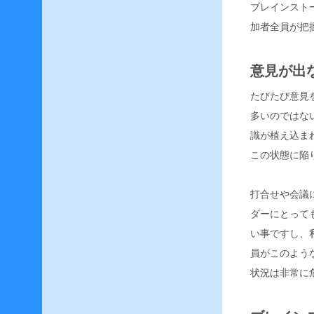
ブレインスト
F
F
加者全員が把
1
4
–
意見が出
楽
器
たびたび意見
演
多いのではな
奏
へ
識が植え込ま
の
この状態に陥
苦
情
–
打合せや会議
ダーにとって
F
い事ですし、
F
1
員がこのよう
4
状況は非常に
–
敏
腕